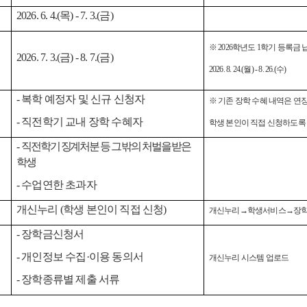
2026. 6. 4.(
목
) - 7. 3.(
금
)
※
2026
학년도
1
학기 등록금 
2026. 7. 3.(
금
) - 8. 7.(
금
)
2026. 8. 24.(
월
) - 8. 26.(
수
)
-
복학 예정자 및 신규 신청자
※
기존 장학 수혜 내역은 연
-
직전학기 교내 장학 수혜자
학생 본인이 직접 신청하도록
-
직전학기 징계처분 등 그 밖의 처벌을 받은
학생
-
수업연한 초과자
개신누리
(
학생 본인이 직접 신청
)
개신누리
→
학생서비스
→
장
-
장학금신청서
-
개인정보 수집
·
이용 동의서
개신누리 시스템 업로드
-
장학종류별 제출 서류