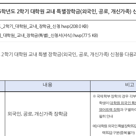
026학년도 2학기 대학원 교내 특별장학금(외국인, 공로, 개신가족) 
_2학기_대학원_교내_장학금_신청.hwp(208.0 KB)
기_대학원_교내_장학금(특별)_신청서(서식).hwp(77.5 KB)
 2학기 대학원 교내 특별 장학금(외국인, 공로, 개신가족) 신청을 다
내용
비고
※
국제학부 장학의 경우 각부
학생이
대학원 외국인 특
영어트랙 장학
과 구별하
외국인
,
공로
,
개신가족 장학금
필히 안내
예
)
대학원 외국인 특별장학
B2
랙
B2
급 구분
(
중복 불가
)