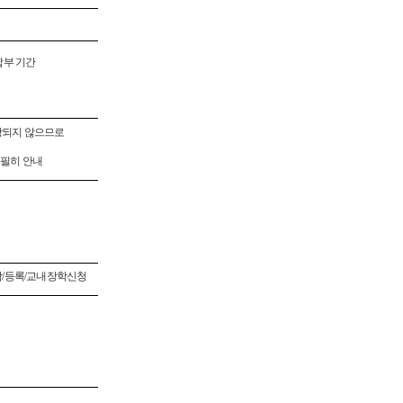
납부 기간
장되지 않으므로
 필히 안내
학
/
등록
/
교내장학신청