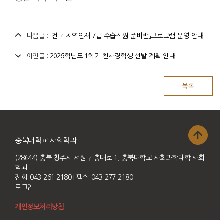
다음글 :
「전국 지역인재 7급 수습직원 준비반」프로그램 운영 안내
이전글 :
2026학년도 1학기 천사장학생 선발 계획 안내
충북대학교 사회학과
(28644) 충북 청주시 서원구 충대로 1, 충북대학교 사회과학대학 사회
학과
전화: 043-261-2180
I 팩스: 043-277-2180
로그인
개인정보처리방침