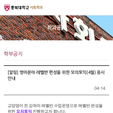
사회학과
학과공지
학부공지
[알림] 영어분야 레벨반 편성을 위한 모의토익(4월) 응시
안내
04-14
교양영어 전 강좌의 레벨반 수업운영으로 레벨반 편성을
위한
모의
토익
진행하고자 합니다
.