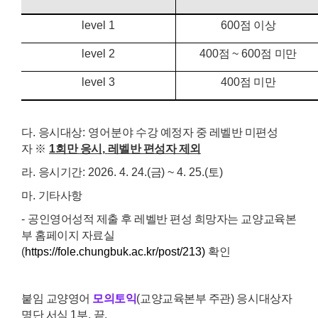
level 1
600
점 이상
level 2
400
점
~ 600
점 미만
level 3
400
점 미만
다
.
응시대상
: 영어분야
수강 예정자 중 레벨반 미편성
자
※
1
회만 응시
,
레벨반 편성자 제외
라
.
응시기간
: 2026. 4. 24.(
금
) ~ 4. 25.(
토
)
마
.
기타사항
-
공인영어성적 제출 후 레벨반 편성 희망자는 교양교육본
부 홈페이지 자료실
(
https://fole.chungbuk.ac.kr/post/213)
확인
붙임
교양영어
모의
토익
(
교양교육본부 주관
)
응시대상자
명단 서식
1
부
.
끝
.