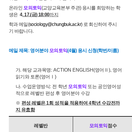
온라인
모의
토익
(
교양교육본부 주관
) 응시를 희망하는 학
생은
4
. 17.(금
) 18:00
까지
학과 메일(
sociology@chungbuk.ac.kr
)
로 회신하여 주시
기 바랍니다
.
메일 제목: 영어분야
모의
토익
(4월) 응시 신청(학번/이름)
가
.
해당 교과목명
: ACTION ENGLISH(
영어
Ⅱ
),
영어
읽기와 토론
(
영어
Ⅰ
)
나
.
수업운영방식
:
전
학년
모의
토익
또는 공인영어성
적으로 레벨반 편성 후 영어분야 수강
※
편성 레벨은
1
회 성적을 적용하여
4
학년 수강전까
지 유효함
레벨반
모의
토익
점수